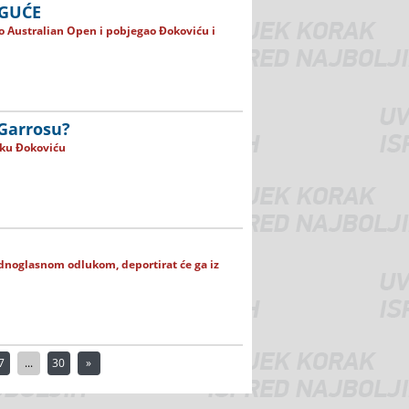
OGUĆE
 Australian Open i pobjegao Đokoviću i
 Garrosu?
ruku Đokoviću
dnoglasnom odlukom, deportirat će ga iz
7
...
30
»