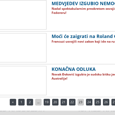
MEDVJEDEV IZGUBIO NEM
Nadal spektakularnim preokretom osvojio
Federeru!
Moći će zaigrati na Roland
Francuzi usvojili novi zakon koji ide na 
KONAČNA ODLUKA
Novak Đoković izgubio je sudsku bitku je
Australije!
«
1
2
...
19
20
21
22
23
24
25
26
2