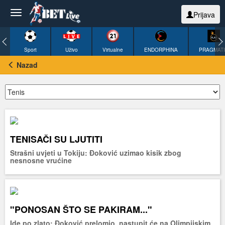
Prijava
Sport
Uživo
Virtualne
ENDORPHINA
PRAGMAT
Nazad
TENISAČI SU LJUTITI
Strašni uvjeti u Tokiju: Đoković uzimao kisik zbog
nesnosne vrućine
"PONOSAN ŠTO SE PAKIRAM..."
Ide po zlato: Đoković prelomio, nastupit će na Olimpijskim