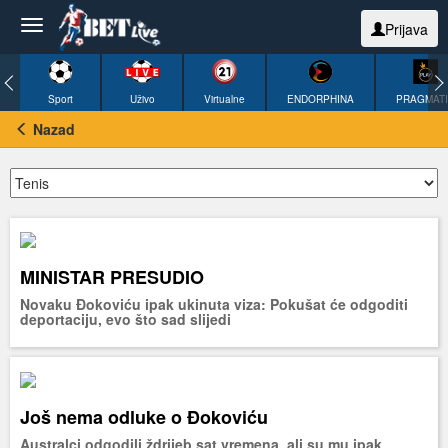
Prijava
Sport
Uživo
Virtualne
ENDORPHINA
PRAGMAT
Nazad
MINISTAR PRESUDIO
Novaku Đokoviću ipak ukinuta viza: Pokušat će odgoditi
deportaciju, evo što sad slijedi
Još nema odluke o Đokoviću
Australci odgodili ždrijeb sat vremena, ali su mu ipak