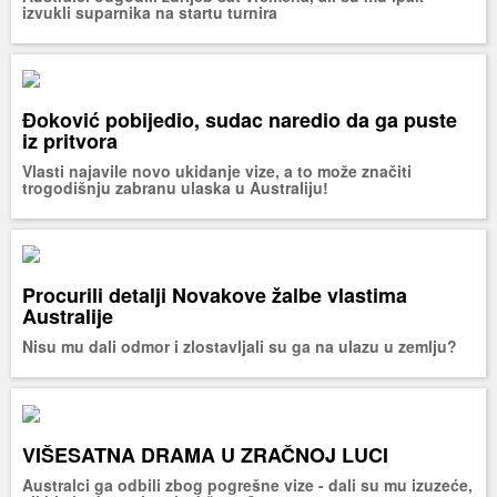
izvukli suparnika na startu turnira
Đoković pobijedio, sudac naredio da ga puste
iz pritvora
Vlasti najavile novo ukidanje vize, a to može značiti
trogodišnju zabranu ulaska u Australiju!
Procurili detalji Novakove žalbe vlastima
Australije
Nisu mu dali odmor i zlostavljali su ga na ulazu u zemlju?
VIŠESATNA DRAMA U ZRAČNOJ LUCI
Australci ga odbili zbog pogrešne vize - dali su mu izuzeće,