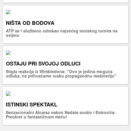
NIŠTA OD BODOVA
ATP se i službeno odrekao najvećeg teniskog turnira na
svijetu
OSTAJU PRI SVOJOJ ODLUCI
Stigla reakcija iz Wimbledona: "Ovo je jedina moguća
odluka, ne prihvaćamo rusku propagandnu mašineriju"
ISTINSKI SPEKTAKL
Senzacionalni Alcaraz nakon Nadala srušio i Đokovića:
Preokret u fantastičnom meču!