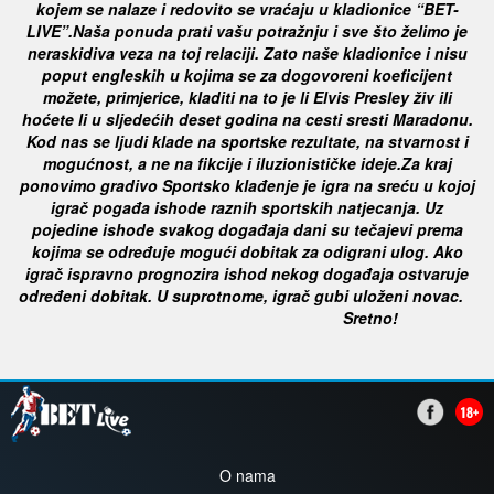
kojem se nalaze i redovito se vraćaju u kladionice “BET-
LIVE”.
Naša ponuda prati vašu potražnju i sve što želimo je
neraskidiva veza na toj relaciji. Zato naše kladionice i nisu
poput engleskih u
kojima se za dogovoreni koeficijent
možete, primjerice, kladiti na to je li Elvis Presley živ ili
hoćete li u sljedećih deset godina na
cesti sresti Maradonu.
Kod nas se ljudi klade na sportske rezultate, na stvarnost i
mogućnost, a ne na fikcije i iluzionističke ideje.
Za kraj
ponovimo gradivo
Sportsko klađenje je igra na sreću u kojoj
igrač pogađa ishode raznih sportskih natjecanja. Uz
pojedine ishode svakog događaja
dani su tečajevi prema
kojima se određuje mogući dobitak za odigrani ulog. Ako
igrač ispravno prognozira ishod nekog događaja
ostvaruje
određeni dobitak. U suprotnome, igrač gubi uloženi novac.
Sretno!
O nama