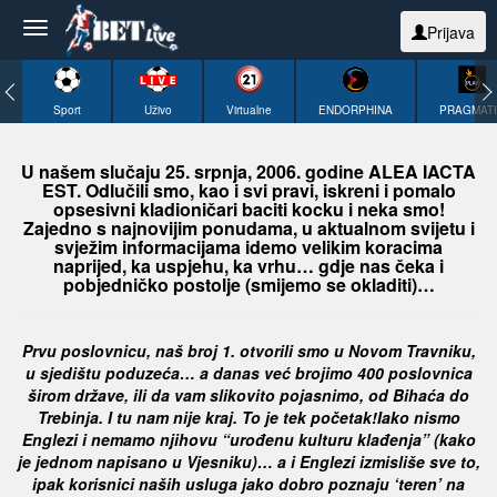
Prijava
Sport
Uživo
Virtualne
ENDORPHINA
PRAGMAT
U našem slučaju 25. srpnja, 2006. godine ALEA IACTA
EST. Odlučili smo, kao i svi pravi, iskreni i pomalo
opsesivni kladioničari baciti kocku i neka smo!
Zajedno s najnovijim ponudama, u aktualnom svijetu i
svježim informacijama idemo velikim koracima
naprijed, ka uspjehu, ka vrhu… gdje nas čeka i
pobjedničko postolje (smijemo se okladiti)…
Prvu poslovnicu, naš broj 1. otvorili smo u Novom Travniku,
u sjedištu poduzeća… a danas već brojimo 400
poslovnica
širom države, ili da vam slikovito pojasnimo, od Bihaća do
Trebinja. I tu nam nije kraj. To je tek početak!
Iako nismo
Englezi i nemamo njihovu “urođenu kulturu klađenja” (kako
je jednom napisano u Vjesniku)… a i Englezi izmisliše
sve to,
ipak korisnici naših usluga jako dobro poznaju ‘teren’ na