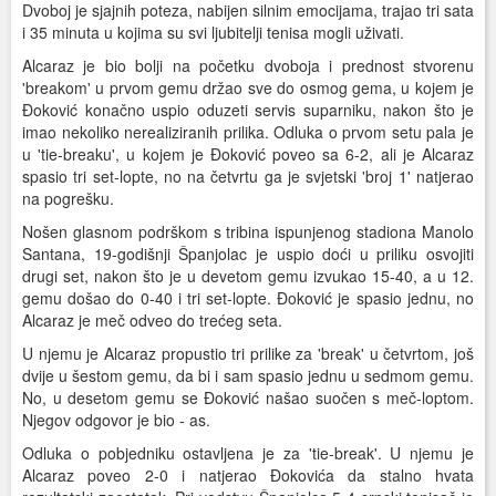
Dvoboj je sjajnih poteza, nabijen silnim emocijama, trajao tri sata
i 35 minuta u kojima su svi ljubitelji tenisa mogli uživati.
Alcaraz je bio bolji na početku dvoboja i prednost stvorenu
'breakom' u prvom gemu držao sve do osmog gema, u kojem je
Đoković konačno uspio oduzeti servis suparniku, nakon što je
imao nekoliko nerealiziranih prilika. Odluka o prvom setu pala je
u 'tie-breaku', u kojem je Đoković poveo sa 6-2, ali je Alcaraz
spasio tri set-lopte, no na četvrtu ga je svjetski 'broj 1' natjerao
na pogrešku.
Nošen glasnom podrškom s tribina ispunjenog stadiona Manolo
Santana, 19-godišnji Španjolac je uspio doći u priliku osvojiti
drugi set, nakon što je u devetom gemu izvukao 15-40, a u 12.
gemu došao do 0-40 i tri set-lopte. Đoković je spasio jednu, no
Alcaraz je meč odveo do trećeg seta.
U njemu je Alcaraz propustio tri prilike za 'break' u četvrtom, još
dvije u šestom gemu, da bi i sam spasio jednu u sedmom gemu.
No, u desetom gemu se Đoković našao suočen s meč-loptom.
Njegov odgovor je bio - as.
Odluka o pobjedniku ostavljena je za 'tie-break'. U njemu je
Alcaraz poveo 2-0 i natjerao Đokovića da stalno hvata