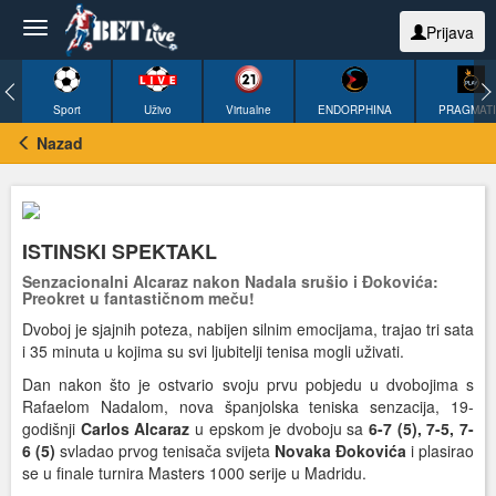
Prijava
Sport
Uživo
Virtualne
ENDORPHINA
PRAGMAT
Nazad
ISTINSKI SPEKTAKL
Senzacionalni Alcaraz nakon Nadala srušio i Đokovića:
Preokret u fantastičnom meču!
Dvoboj je sjajnih poteza, nabijen silnim emocijama, trajao tri sata
i 35 minuta u kojima su svi ljubitelji tenisa mogli uživati.
Dan nakon što je ostvario svoju prvu pobjedu u dvobojima s
Rafaelom Nadalom, nova španjolska teniska senzacija, 19-
godišnji
Carlos Alcaraz
u epskom je dvoboju sa
6-7 (5), 7-5, 7-
6 (5)
svladao prvog tenisača svijeta
Novaka Đokovića
i plasirao
se u finale turnira Masters 1000 serije u Madridu.