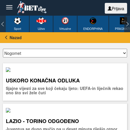
Prijava
Sport
Uživo
Virtualne
ENDORPHINA
PRAGMAT
Nazad
USKORO KONAČNA ODLUKA
Sjajne vijesti za sve koji čekaju ljeto: UEFA-in liječnik rekao
ono što svi žele čuti
LAZIO - TORINO ODGOĐENO
Juventus se dugo mučio pa u devet minuta riješio otpor