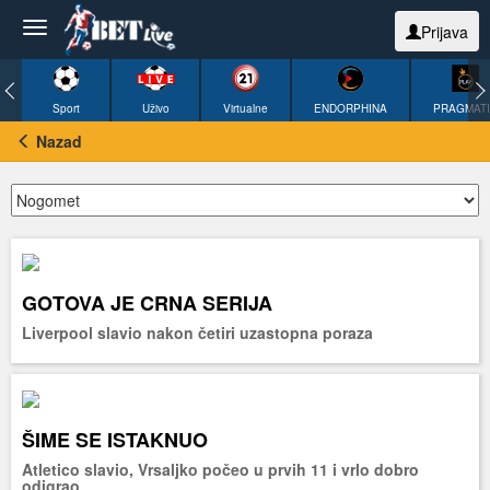
Prijava
Sport
Uživo
Virtualne
ENDORPHINA
PRAGMAT
Nazad
GOTOVA JE CRNA SERIJA
Liverpool slavio nakon četiri uzastopna poraza
ŠIME SE ISTAKNUO
Atletico slavio, Vrsaljko počeo u prvih 11 i vrlo dobro
odigrao