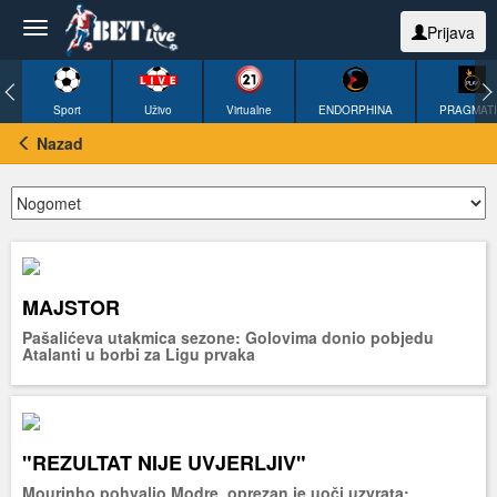
Prijava
Sport
Uživo
Virtualne
ENDORPHINA
PRAGMAT
Nazad
MAJSTOR
Pašalićeva utakmica sezone: Golovima donio pobjedu
Atalanti u borbi za Ligu prvaka
"REZULTAT NIJE UVJERLJIV"
Mourinho pohvalio Modre, oprezan je uoči uzvrata: