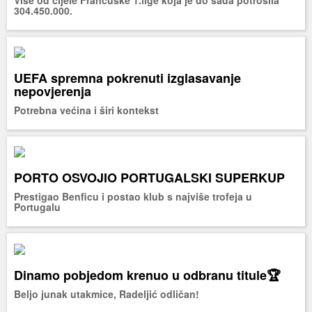
304.450.000.
UEFA spremna pokrenuti izglasavanje
nepovjerenja
Potrebna većina i širi kontekst
PORTO OSVOJIO PORTUGALSKI SUPERKUP
Prestigao Benficu i postao klub s najviše trofeja u
Portugalu
Dinamo pobjedom krenuo u odbranu titule🏆
Beljo junak utakmice, Radeljić odličan!