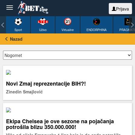
Prijava
Sport
Uživo
Virtualne
ENDORPHINA
PRAGMAT
Nazad
Novi Zmaj reprezentacije BIH?!
Zinedin Smajlović
Ekipa Chelsea je ove sezone na pojačanja
potrošila blizu 350.000.000!
Više od cijele Francuske 1.lige koja je do sada potrošila