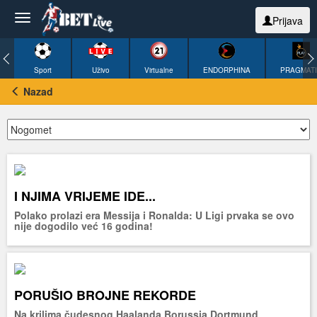
Prijava
Sport
Uživo
Virtualne
ENDORPHINA
PRAGMAT
Nazad
I NJIMA VRIJEME IDE...
Polako prolazi era Messija i Ronalda: U Ligi prvaka se ovo
nije dogodilo već 16 godina!
PORUŠIO BROJNE REKORDE
Na krilima čudesnog Haalanda Borussia Dortmund