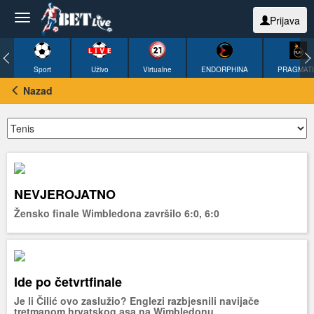
Prijava
Sport
Uživo
Virtualne
ENDORPHINA
PRAGMAT
Nazad
NEVJEROJATNO
Žensko finale Wimbledona završilo 6:0, 6:0
Ide po četvrtfinale
Je li Čilić ovo zaslužio? Englezi razbjesnili navijače
tretmanom hrvatskog asa na Wimbledonu