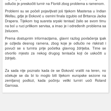
odlučio je preskočiti turnir na Floridi zbog problema s ramenom.
Problemi su se počeli pojavljivati još tijekom Mastersa u Indian
Wellsu, gdje je Đoković u osmini finala izgubio od Britanca Jacka
Drapera. Tijekom tog susreta srpski tenisač žalio se svom timu
na bol u ruci prilikom servisa, a imao je i određenih problema sa
želucem.
Prema dostupnim informacijama, glavni razlog povlačenja ipak
je ozljeda desnog ramena, zbog koje je odlučio ne riskirati i
povući se s turnira prije početka glavnog ždrijeba. Time se
otvorilo mjesto za nekog drugog tenisača koji će uskočiti u
ždrijeb.
Za sada nije poznato kada će se Đoković vratiti na teren, no
očekuje se da bi to moglo biti tijekom europske sezone na
zemljanoj podlozi, kada počinju veliki turniri uoči Roland
Garrosa.