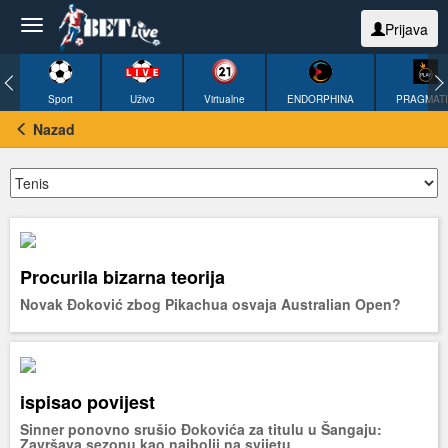
Prijava
Sport
Uživo
Virtualne
ENDORPHINA
PRAGMAT
Nazad
Procurila bizarna teorija
Novak Đoković zbog Pikachua osvaja Australian Open?
ispisao povijest
Sinner ponovno srušio Đokovića za titulu u Šangaju:
Završava sezonu kao najbolji na svijetu