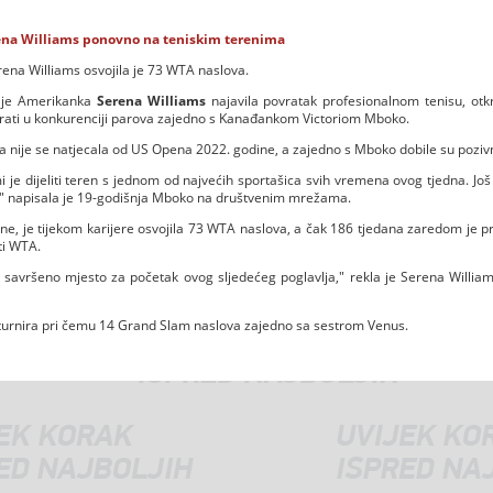
erena Williams ponovno na teniskim terenima
ena Williams osvojila je 73 WTA naslova.
 je Amerikanka
Serena Williams
najavila povratak profesionalnom tenisu, ot
grati u konkurenciji parova zajedno s Kanađankom Victoriom Mboko.
 nije se natjecala od US Opena 2022. godine, a zajedno s Mboko dobile su pozivn
 mi je dijeliti teren s jednom od najvećih sportašica svih vremena ovog tjedna. 
," napisala je 19-godišnja Mboko na društvenim mrežama.
ne, je tijekom karijere osvojila 73 WTA naslova, a čak 186 tjedana zaredom je pr
sti WTA.
 savršeno mjesto za početak ovog sljedećeg poglavlja," rekla je Serena William
 turnira pri čemu 14 Grand Slam naslova zajedno sa sestrom Venus.