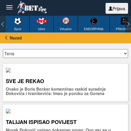
Prijava
Sport
Uživo
Virtualne
ENDORPHINA
PRAGMAT
Nazad
SVE JE REKAO
Ovako je Boris Becker komentirao raskid suradnje
Đokovića i Ivaniševića: Imao je poruku za Gorana
TALIJAN ISPISAO POVIJEST
Novak Đoković upisao šokantan poraz: Ovo mu se u