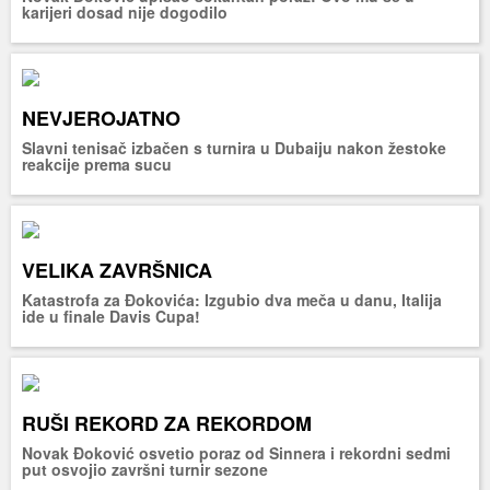
karijeri dosad nije dogodilo
NEVJEROJATNO
Slavni tenisač izbačen s turnira u Dubaiju nakon žestoke
reakcije prema sucu
VELIKA ZAVRŠNICA
Katastrofa za Đokovića: Izgubio dva meča u danu, Italija
ide u finale Davis Cupa!
RUŠI REKORD ZA REKORDOM
Novak Đoković osvetio poraz od Sinnera i rekordni sedmi
put osvojio završni turnir sezone