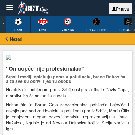
Prijava
Sport
Uživo
Virtualne
ENDORPHINA
PRAGMAT
Nazad
"On uopće nije profesionalac"
Srpski mediji oplakuju poraz u polufinalu, brane Đokovića,
a za sve su okrivili jednu osobu
Hrvatska je pobjedom protiv Srbije osigurala finale Davis Cupa,
a protivnika će saznati u subotu.
Nakon što je Borna Gojo senzacionalno pobijedio Lajovića i
osvojio prvi bod za Hrvatsku u polufinalu protiv Srbije, Marin Čilić
je pobjedom mogao odvesti hrvatsku reprezentaciju u finale.
Nažalost, izgubio je od Novaka Đokovića koji je Srbiju vratio u
igru.