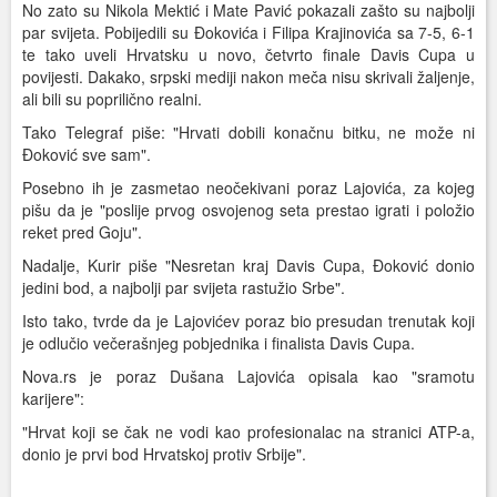
No zato su Nikola Mektić i Mate Pavić pokazali zašto su najbolji
par svijeta. Pobijedili su Đokovića i Filipa Krajinovića sa 7-5, 6-1
te tako uveli Hrvatsku u novo, četvrto finale Davis Cupa u
povijesti. Dakako, srpski mediji nakon meča nisu skrivali žaljenje,
ali bili su poprilično realni.
Tako Telegraf piše: "Hrvati dobili konačnu bitku, ne može ni
Đoković sve sam".
Posebno ih je zasmetao neočekivani poraz Lajovića, za kojeg
pišu da je "poslije prvog osvojenog seta prestao igrati i položio
reket pred Goju".
Nadalje, Kurir piše "Nesretan kraj Davis Cupa, Đoković donio
jedini bod, a najbolji par svijeta rastužio Srbe".
Isto tako, tvrde da je Lajovićev poraz bio presudan trenutak koji
je odlučio večerašnjeg pobjednika i finalista Davis Cupa.
Nova.rs je poraz Dušana Lajovića opisala kao "sramotu
karijere":
"Hrvat koji se čak ne vodi kao profesionalac na stranici ATP-a,
donio je prvi bod Hrvatskoj protiv Srbije".