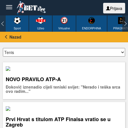
Prijava
Sport
Uživo
Virtualne
ENDORPHINA
PRAGMAT
Nazad
NOVO PRAVILO ATP-A
Đoković iznenadio cijeli teniski svijet: "Nerado i teška srca
ovo radim..."
Prvi Hrvat s titulom ATP Finalsa vratio se u
Zagreb