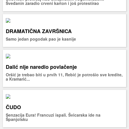
Šveđanin zaradio crveni karton i još protestirao
DRAMATIČNA ZAVRŠNICA
Samo jedan pogodak pao je kasnije
Dalić nije naredio povlačenje
Oršić je trebao biti u prvih 11, Rebić je potrošio sve kredite,
a Kramarić...
ČUDO
Senzacija Eura! Francuzi ispali. Švicarska ide na
Španjolsku