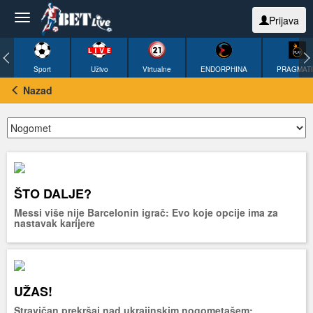
Prijava
Sport
Uživo
Virtualne
ENDORPHINA
PRAGMAT
Nazad
ŠTO DALJE?
Messi više nije Barcelonin igrač: Evo koje opcije ima za
nastavak karijere
UŽAS!
Stravičan prekršaj nad ukrajinskim nogometašem: