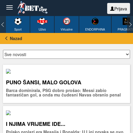
Prijava
Sport
Uživo
Virtualne
ENDORPHINA
PRAGMAT
Nazad
PUNO ŠANSI, MALO GOLOVA
Barca dominirala, PSG dobro prošao: Messi zabio
fantastičan gol, a onda mu čudesni Navas obranio penal
I NJIMA VRIJEME IDE...
Polako prolazi era Messija i Ronalda: U Ligi prvaka se ovo