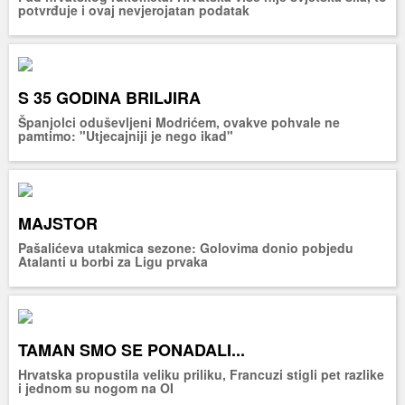
potvrđuje i ovaj nevjerojatan podatak
S 35 GODINA BRILJIRA
Španjolci oduševljeni Modrićem, ovakve pohvale ne
pamtimo: "Utjecajniji je nego ikad"
MAJSTOR
Pašalićeva utakmica sezone: Golovima donio pobjedu
Atalanti u borbi za Ligu prvaka
TAMAN SMO SE PONADALI...
Hrvatska propustila veliku priliku, Francuzi stigli pet razlike
i jednom su nogom na OI