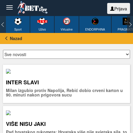
Prijava
Sport
Uživo
Virtualne
ENDORPHINA
PRAGMAT
Nazad
INTER SLAVI
Milan izgubio protiv Napolija, Rebić dobio crveni karton u
90. minuti nakon prigovora sucu
VIŠE NISU JAKI
Pad hrvatskog rukometa: Hrvatska više nije svjetska sila, to