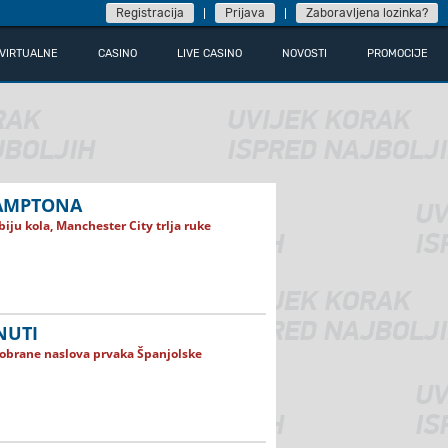
Registracija
Prijava
Zaboravljena lozinka?
VIRTUALNE
CASINO
LIVE CASINO
NOVOSTI
PROMOCIJE
HAMPTONA
biju kola, Manchester City trlja ruke
NUTI
d obrane naslova prvaka Španjolske