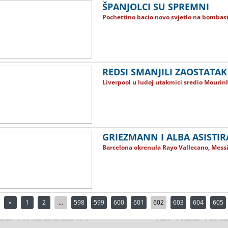
ŠPANJOLCI SU SPREMNI
Pochettino bacio novo svjetlo na bombast
REDSI SMANJILI ZAOSTATAK
Liverpool u ludoj utakmici sredio Mourin
GRIEZMANN I ALBA ASISTIR
Barcelona okrenula Rayo Vallecano, Messi 
«
1
2
...
598
599
600
601
602
603
604
605