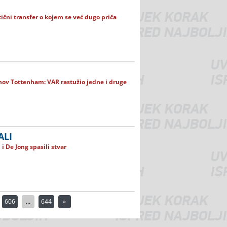
ični transfer o kojem se već dugo priča
hov Tottenham: VAR rastužio jedne i druge
ALI
i De Jong spasili stvar
606
...
644
»