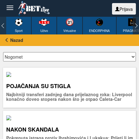
Prijava
Sport
Uživo
Virtualne
ENDORPHINA
PRAGMAT
Nazad
POJAČANJA SU STIGLA
Najbitniji transferi zadnjeg dana prijelaznog roka: Liverpool
konačno doveo stopera nakon što je otpao Ćaleta-Car
NAKON SKANDALA
Pokrenuta istraga protiv Ibrahimovića i Lukakua: Prijeti li im