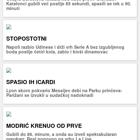
Katalonci gubili već poslije 85 sekundi, spasili se tek u 90.
minuti
STOPOSTOTNI
Napoli razbio Udinese i drži vrh Serie A bez izgubljenog
boda poslije četiri kola, zabio i bivši dinamovac
SPASIO IH ICARDI
Lyon skoro pokvario Messijev debi na Parku prinčeva:
Parižani se izvukli u sudačkoj nadoknadi
MODRIĆ KRENUO OD PRVE
Gubili do 86. minute, a onda su izveli spektakularan
preokret: Real ponovno na vrhu La Lige