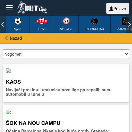
Prijava
Sport
Uživo
Virtualne
ENDORPHINA
PRAGMAT
Nazad
KAOS
Navijači prekinuli utakmicu prve lige pa zapalili sucu
automobil u tunelu
ŠOK NA NOU CAMPU
Očajna Barcelona kiksala kod kuće protiv Granade: