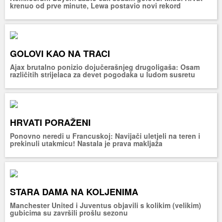
krenuo od prve minute, Lewa postavio novi rekord
GOLOVI KAO NA TRACI
Ajax brutalno ponizio dojučerašnjeg drugoligaša: Osam
različitih strijelaca za devet pogodaka u ludom susretu
HRVATI PORAŽENI
Ponovno neredi u Francuskoj: Navijači uletjeli na teren i
prekinuli utakmicu! Nastala je prava makljaža
STARA DAMA NA KOLJENIMA
Manchester United i Juventus objavili s kolikim (velikim)
gubicima su završili prošlu sezonu