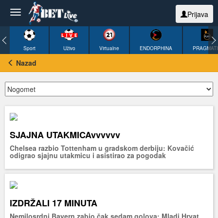
Prijava
Sport
Uživo
Virtualne
ENDORPHINA
PRAGMAT
Nazad
SJAJNA UTAKMICAvvvvvv
Chelsea razbio Tottenham u gradskom derbiju: Kovačić
odigrao sjajnu utakmicu i asistirao za pogodak
IZDRŽALI 17 MINUTA
Nemilosrdni Bayern zabio čak sedam golova: Mladi Hrvat