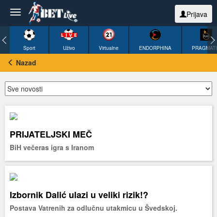
Prijava
Sport
Uživo
Virtualne
ENDORPHINA
PRAGMAT
Nazad
PRIJATELJSKI MEČ
BiH večeras igra s Iranom
Izbornik Dalić ulazi u veliki rizik!?
Postava Vatrenih za odlučnu utakmicu u Švedskoj.