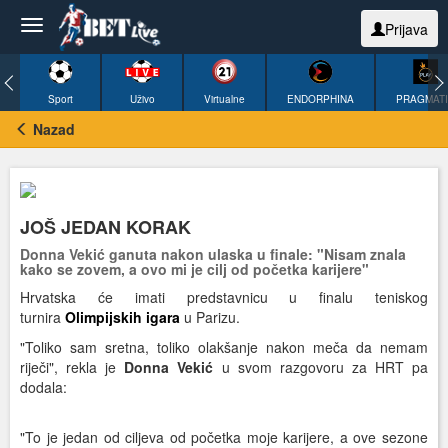
Prijava
Sport
Uživo
Virtualne
ENDORPHINA
PRAGMAT
Nazad
JOŠ JEDAN KORAK
Donna Vekić ganuta nakon ulaska u finale: "Nisam znala
kako se zovem, a ovo mi je cilj od početka karijere"
Hrvatska će imati predstavnicu u finalu teniskog
turnira
Olimpijskih igara
u Parizu.
"Toliko sam sretna, toliko olakšanje nakon meča da nemam
riječi", rekla je
Donna Vekić
u svom razgovoru za HRT pa
dodala:
"To je jedan od ciljeva od početka moje karijere, a ove sezone