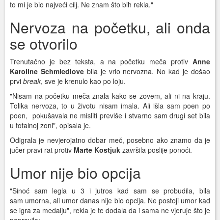
to mi je bio najveći cilj. Ne znam što bih rekla."
Nervoza na početku, ali onda
se otvorilo
Trenutačno je bez teksta, a na početku meča protiv
Anne
Karoline Schmiedlove
bila je vrlo nervozna. No kad je došao
prvi
break
, sve je krenulo kao po loju.
"Nisam na početku meča znala kako se zovem, ali ni na kraju.
Tolika nervoza, to u životu nisam imala. Ali išla sam poen po
poen, pokušavala ne misliti previše i stvarno sam drugi set bila
u totalnoj zoni", opisala je.
Odigrala je nevjerojatno dobar meč, posebno ako znamo da je
jučer pravi rat protiv
Marte Kostjuk
završila poslije ponoći.
Umor nije bio opcija
"Sinoć sam legla u 3 i jutros kad sam se probudila, bila
sam umorna, ali umor danas nije bio opcija. Ne postoji umor kad
se igra za medalju", rekla je te dodala da i sama ne vjeruje što je