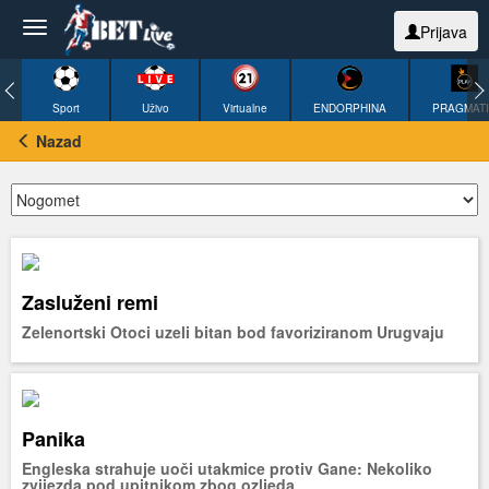
Prijava
Sport
Uživo
Virtualne
ENDORPHINA
PRAGMAT
Nazad
Zasluženi remi
Zelenortski Otoci uzeli bitan bod favoriziranom Urugvaju
Panika
Engleska strahuje uoči utakmice protiv Gane: Nekoliko
zvijezda pod upitnikom zbog ozljeda