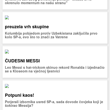
okrenulo momentum na našu stranu"
preuzela vrh skupine
Kolumbija pobjedom protiv Uzbekistana zaključila prvo
kolo SP-a, evo što to znači za Vatrene
ČUDESNI MESSI
Leo Messi s hat-trickom skinuo rekord Ronalda i izjednačio
se s Kloseom na vječnoj ljestvici
Potpuni kaos!
Potjerali izbornika usred SP-a, sada dovode čovjeka koji je
šokirao Messija?