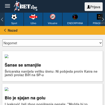
Prijava
Sport
Uživo
Virtualne
ENDORPHINA
PRAGMAT
Nazad
Šanse se smanjile
Švicarska nanijela veliku štetu: Ni pobjeda protiv Katra ne
jamči prolaz BiH na SP-u
Bio je sjajan na golu
Livaković žali zbog poništenja penala: "Možda bi to