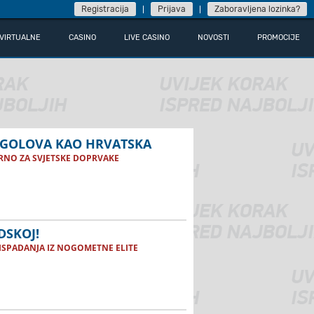
Registracija
Prijava
Zaboravljena lozinka?
VIRTUALNE
CASINO
LIVE CASINO
NOVOSTI
PROMOCIJE
O GOLOVA KAO HRVATSKA
RNO ZA SVJETSKE DOPRVAKE
DSKOJ!
 ISPADANJA IZ NOGOMETNE ELITE