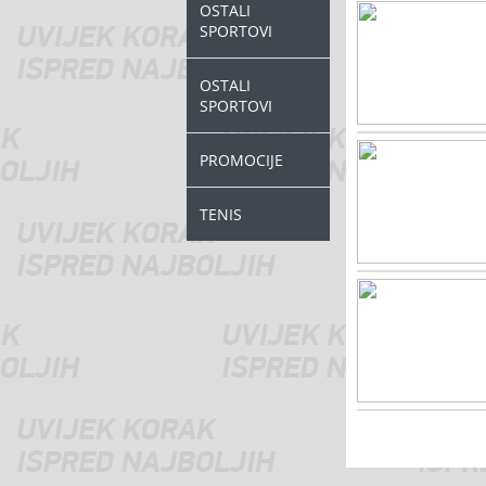
OSTALI
SPORTOVI
OSTALI
SPORTOVI
PROMOCIJE
TENIS