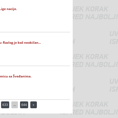
ige nacije.
 Razlog je baš neobičan...
akmicu sa Šveđanima.
633
...
644
»