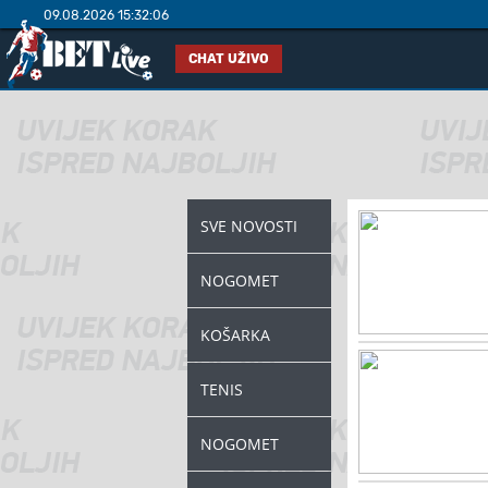
09.08.2026 15:32:07
CHAT UŽIVO
SVE NOVOSTI
NOGOMET
KOŠARKA
TENIS
NOGOMET