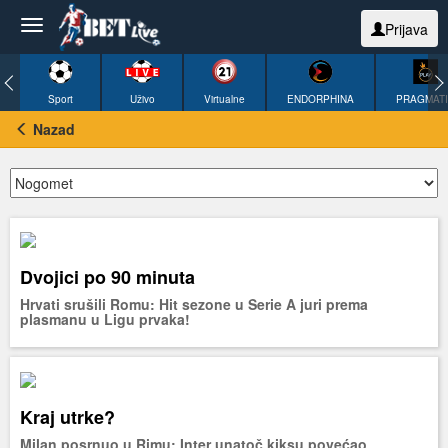
Prijava
Sport
Uživo
Virtualne
ENDORPHINA
PRAGMAT
Nazad
Dvojici po 90 minuta
Hrvati srušili Romu: Hit sezone u Serie A juri prema
plasmanu u Ligu prvaka!
Kraj utrke?
Milan posrnuo u Rimu: Inter unatoč kiksu povećao