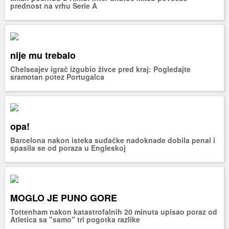
prednost na vrhu Serie A
nije mu trebalo
Chelseajev igrač izgubio živce pred kraj: Pogledajte
sramotan potez Portugalca
opa!
Barcelona nakon isteka sudačke nadoknade dobila penal i
spasila se od poraza u Engleskoj
MOGLO JE PUNO GORE
Tottenham nakon katastrofalnih 20 minuta upisao poraz od
Atletica sa "samo" tri pogotka razlike