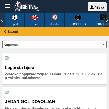
Prijava
Sport
Uživo
Virtualne
ENDORPHINA
PRAGMAT
Nazad
Legenda bjesni
Žestoko popljuvao zvijezdu Reala: "Dosta mi je, uvijek isto
u važnim utakmicama"
JEDAN GOL DOVOLJAN
Milan izgubio u Napulju i otpao iz borbe za titulu, ali i s