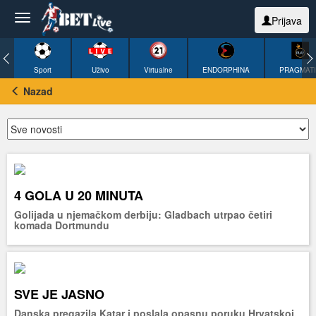
Prijava
Sport
Uživo
Virtualne
ENDORPHINA
PRAGMAT
Nazad
4 GOLA U 20 MINUTA
Golijada u njemačkom derbiju: Gladbach utrpao četiri
komada Dortmundu
SVE JE JASNO
Danska pregazila Katar i poslala opasnu poruku Hrvatskoj,