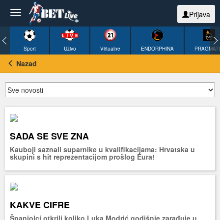
Prijava
Sport
Uživo
Virtualne
ENDORPHINA
PRAGMAT
Nazad
SADA SE SVE ZNA
Kauboji saznali suparnike u kvalifikacijama: Hrvatska u
skupini s hit reprezentacijom prošlog Eura!
KAKVE CIFRE
Španjolci otkrili koliko Luka Modrić godišnje zarađuje u