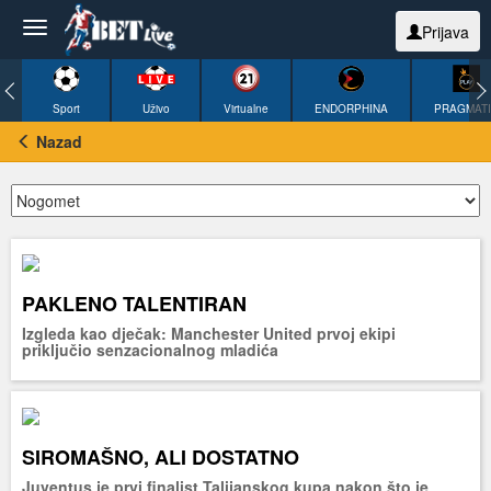
Prijava
Sport
Uživo
Virtualne
ENDORPHINA
PRAGMAT
Nazad
PAKLENO TALENTIRAN
Izgleda kao dječak: Manchester United prvoj ekipi
priključio senzacionalnog mladića
SIROMAŠNO, ALI DOSTATNO
Juventus je prvi finalist Talijanskog kupa nakon što je