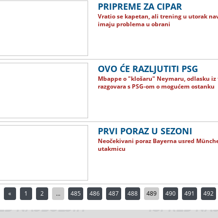
PRIPREME ZA CIPAR
Vratio se kapetan, ali trening u utorak n
imaju problema u obrani
OVO ĆE RAZLJUTITI PSG
Mbappe o "klošaru" Neymaru, odlasku iz f
razgovara s PSG-om o mogućem ostanku
PRVI PORAZ U SEZONI
Neočekivani poraz Bayerna usred Münche
utakmicu
«
1
2
...
485
486
487
488
489
490
491
492