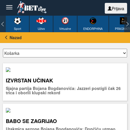
Prijava
Sport
Uživo
Virtualne
ENDORPHINA
PRAGMAT
Nazad
IZVRSTAN UČINAK
Sjajna partija Bojana Bogdanovića: Jazzeri postigli čak 26
trica i oborili klupski rekord
BABO SE ZAGRIJAO
Utakmica sezone Bojana Bogdanovića: Dončiću utrpao