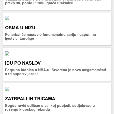
preko 30, ponio i titulu igrača utakmice
OSMA U NIZU
Fenerbahče nastavio fenomenalnu seriju i uspon na
ljestvici Eurolige
IDU PO NASLOV
Potpuna ludnica u NBA-u: Stvorena je nova megamomčad
s tri superzvijezde!
ZATRPALI IH TRICAMA
Bogdanović odličan u velikoj pobjedi, sudjelovao u
rušenju klupskog rekorda