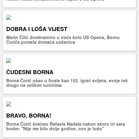
DOBRA I LOŠA VIJEST
Marin Čilić dominantno u treće kolo US Opena, Bornu
Ćorića pomela domaća uzdanica
ČUDESNI BORNA
Borna Ćorić ušao u finale kao 152. igrač svijeta, svoje tek
drugo na velikim turnirima
BRAVO, BORNA!
Borna Ćorić šokirao Rafaela Nadala nakon skoro tri sata
borbe: ''Nije me bilo dvije godine, ovo je ludo''