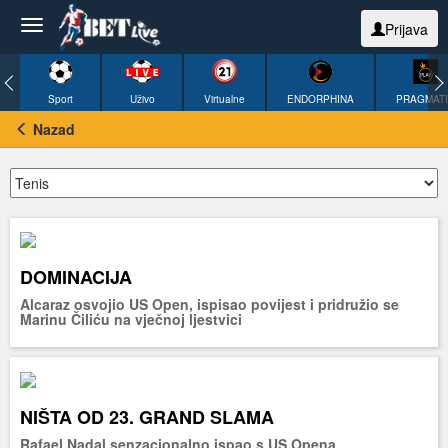
Prijava
Sport
Uživo
Virtualne
ENDORPHINA
PRAGMAT
Nazad
DOMINACIJA
Alcaraz osvojio US Open, ispisao povijest i pridružio se
Marinu Čiliću na vječnoj ljestvici
NIŠTA OD 23. GRAND SLAMA
Rafael Nadal senzacionalno ispao s US Opena