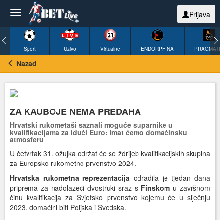
Prijava
Sport
Uživo
Virtualne
ENDORPHINA
PRAGMAT
Nazad
ZA KAUBOJE NEMA PREDAHA
Hrvatski rukometaši saznali moguće suparnike u
kvalifikacijama za idući Euro: Imat ćemo domaćinsku
atmosferu
U četvrtak 31. ožujka održat će se ždrijeb kvalifikacijskih skupina
za Europsko rukometno prvenstvo 2024.
Hrvatska rukometna reprezentacija
odradila je tjedan dana
priprema za nadolazeći dvostruki sraz s
Finskom
u završnom
činu kvalifikacija za Svjetsko prvenstvo kojemu će u siječnju
2023. domaćini biti Poljska i Švedska.