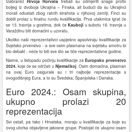
Izabranici
Hrvoja Horvata
trebali su odmjeriti snage protiv
boljeg iz dvoboja Ukrajina – Finska, ali budući da su Ukrajinci
morali odustati zbog ratnih strahota u njihovoj zemlji, Finci su
dobili prolaz u finalnu rundu kvalifikacija. Prva utakmica igrat će
se 13. travnja u gostima, dok će
Kauboji
u subotu 16. travnja u
Varaždinu biti domaćini u uzvratu.
Ukoliko naši reprezentativci uspješno apsolviraju kvalifikacije za
Svjetsko prvenstvo - a sve osim plasmana na svjetsku smotru bi
bio debakl - neće to biti sve što se tiče reprezentativne godine.
Naime, u listopadu počinju kvalifikacije za
Europsko prvenstvo
2024.
koje će se održati u
Njemačkoj
. Osim domaćina, plasman
na ovaj Euro osigurale su i tri najbolje reprezentacije s
ovogodišnjeg Eura, a to su Švedska, Španjolska i Danska.
Euro 2024.: Osam skupina,
ukupno prolazi 20
reprezentacija
Svi ostali, pa tako i Hrvatska, moraju u kvalifikacije za koje su
ovog utorka objavljene jakosne grupe. Postojat će ukupno osam