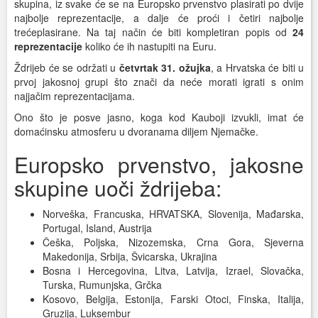
skupina, iz svake će se na Europsko prvenstvo plasirati po dvije
najbolje reprezentacije, a dalje će proći i četiri najbolje
trećeplasirane. Na taj način će biti kompletiran popis od
24
reprezentacije
koliko će ih nastupiti na Euru.
Ždrijeb će se održati u
četvrtak 31. ožujka
, a Hrvatska će biti u
prvoj jakosnoj grupi što znači da neće morati igrati s onim
najjačim reprezentacijama.
Ono što je posve jasno, koga kod Kauboji izvukli, imat će
domaćinsku atmosferu u dvoranama diljem Njemačke.
Europsko prvenstvo, jakosne
skupine uoči ždrijeba:
Norveška, Francuska, HRVATSKA, Slovenija, Mađarska,
Portugal, Island, Austrija
Češka, Poljska, Nizozemska, Crna Gora, Sjeverna
Makedonija, Srbija, Švicarska, Ukrajina
Bosna i Hercegovina, Litva, Latvija, Izrael, Slovačka,
Turska, Rumunjska, Grčka
Kosovo, Belgija, Estonija, Farski Otoci, Finska, Italija,
Gruzija, Luksembur