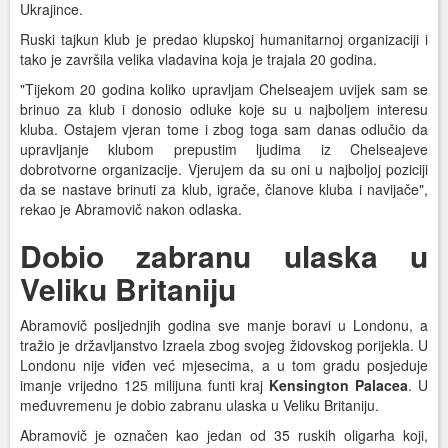
Ukrajince.
Ruski tajkun klub je predao klupskoj humanitarnoj organizaciji i
tako je završila velika vladavina koja je trajala 20 godina.
"Tijekom 20 godina koliko upravljam Chelseajem uvijek sam se
brinuo za klub i donosio odluke koje su u najboljem interesu
kluba. Ostajem vjeran tome i zbog toga sam danas odlučio da
upravljanje klubom prepustim ljudima iz Chelseajeve
dobrotvorne organizacije. Vjerujem da su oni u najboljoj poziciji
da se nastave brinuti za klub, igrače, članove kluba i navijače",
rekao je Abramovič nakon odlaska.
Dobio zabranu ulaska u
Veliku Britaniju
Abramovič posljednjih godina sve manje boravi u Londonu, a
tražio je državljanstvo Izraela zbog svojeg židovskog porijekla. U
Londonu nije viđen već mjesecima, a u tom gradu posjeduje
imanje vrijedno 125 milijuna funti kraj
Kensington Palacea
. U
međuvremenu je dobio zabranu ulaska u Veliku Britaniju.
Abramovič je označen kao jedan od 35 ruskih oligarha koji,