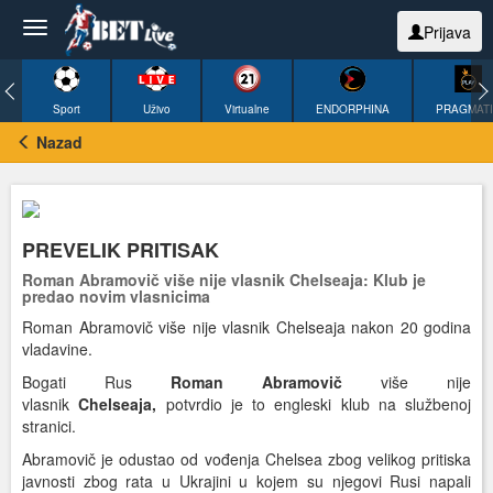
Prijava
Sport
Uživo
Virtualne
ENDORPHINA
PRAGMAT
Nazad
PREVELIK PRITISAK
Roman Abramovič više nije vlasnik Chelseaja: Klub je
predao novim vlasnicima
Roman Abramovič više nije vlasnik Chelseaja nakon 20 godina
vladavine.
Bogati Rus
Roman Abramovič
više nije
vlasnik
Chelseaja,
potvrdio je to engleski klub na službenoj
stranici.
Abramovič je odustao od vođenja Chelsea zbog velikog pritiska
javnosti zbog rata u Ukrajini u kojem su njegovi Rusi napali