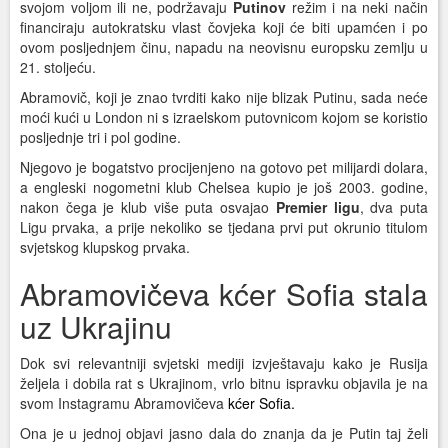
svojom voljom ili ne, podržavaju
Putinov
režim i na neki način
financiraju autokratsku vlast čovjeka koji će biti upamćen i po
ovom posljednjem činu, napadu na neovisnu europsku zemlju u
21. stoljeću.
Abramovič, koji je znao tvrditi kako nije blizak Putinu, sada neće
moći kući u London ni s izraelskom putovnicom kojom se koristio
posljednje tri i pol godine.
Njegovo je bogatstvo procijenjeno na gotovo pet milijardi dolara,
a engleski nogometni klub Chelsea kupio je još 2003. godine,
nakon čega je klub više puta osvajao
Premier ligu
, dva puta
Ligu prvaka, a prije nekoliko se tjedana prvi put okrunio titulom
svjetskog klupskog prvaka.
Abramovičeva kćer Sofia stala
uz Ukrajinu
Dok svi relevantniji svjetski mediji izvještavaju kako je Rusija
željela i dobila rat s Ukrajinom, vrlo bitnu ispravku objavila je na
svom Instagramu Abramovičeva
kćer Sofia.
Ona je u jednoj objavi jasno dala do znanja da je Putin taj želi