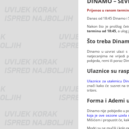
DINAMO – SEV
Prijenos u ranom termi
Danas od 18:45 Dinamo i Se
Nakon što je prošlog če
terminu od 18:45
, a ulog
Što treba Dinam
Dinamo u uzvrat ulazi s 
natjecanjima ne vrijedi 
pobjeda, remi ili poraz D
Ulaznice su ras
Ulaznice za utakmicu Din
znači kako će susret na tr
tribini.
Forma i Ademi u
Dinamo nije pobijedio u po
koja je ove sezone uzela
Mišićem i propustit će, kako
Modri su se mučili i kolo p