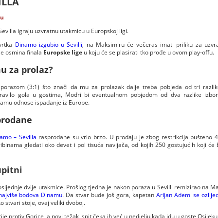
ILLA
nu
villa igraju uzvratnu utakmicu u Europskoj ligi.
tvrtka
Dinamo izgubio u Sevilli
, na Maksimiru će večeras imati priliku za uzvr
 je osmina finala
Europske lige
u koju će se plasirati tko prođe u ovom play-offu.
u za prolaz?
porazom (3:1) što znači da mu za prolazak dalje treba pobjeda od tri razli
pravilo gola u gostima, Modri bi eventualnom pobjedom od dva razlike izbor
inamu odnose ispadanje iz Europe.
prodane
amo – Sevilla
rasprodane su vrlo brzo. U prodaju je zbog restrikcija pušteno 
ibinama gledati oko devet i pol tisuća navijača, od kojih 250 gostujućih koji će
pitni
sljednje dvije utakmice. Prošlog tjedna je nakon poraza u Sevilli remizirao na M
 najviše bodova Dinamu
. Da stvar bude još gora, kapetan
Arijan Ademi se ozlije
 stvari stoje, ovaj veliki dvoboj.
rije protiv Gorice, a novi težak ispit čeka ih već u nedjelju kada idu u goste Osijeku