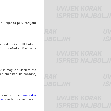
at.
Prijenos je u ranijem
ke. Kako više u UEFA-inim
ili produžetke. Minimalna
40 % mogućih ulaznica što
 biti smješteni na zapadnoj
aksimiru protiv
Lokomotive
dio
u sudaru sa suigračem
.