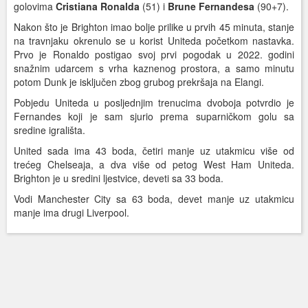
golovima
Cristiana
Ronalda
(51) i
Brune
Fernandesa
(90+7).
Nakon što je Brighton imao bolje prilike u prvih 45 minuta, stanje
na travnjaku okrenulo se u korist Uniteda početkom nastavka.
Prvo je Ronaldo postigao svoj prvi pogodak u 2022. godini
snažnim udarcem s vrha kaznenog prostora, a samo minutu
potom Dunk je isključen zbog grubog prekršaja na Elangi.
Pobjedu Uniteda u posljednjim trenucima dvoboja potvrdio je
Fernandes koji je sam sjurio prema suparničkom golu sa
sredine igrališta.
United sada ima 43 boda, četiri manje uz utakmicu više od
trećeg Chelseaja, a dva više od petog West Ham Uniteda.
Brighton je u sredini ljestvice, deveti sa 33 boda.
Vodi Manchester City sa 63 boda, devet manje uz utakmicu
manje ima drugi Liverpool.