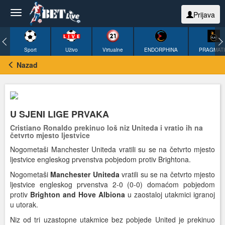
Prijava
Sport
Uživo
Virtualne
ENDORPHINA
PRAGMAT
Nazad
U SJENI LIGE PRVAKA
Cristiano Ronaldo prekinuo loš niz Uniteda i vratio ih na
četvrto mjesto ljestvice
Nogometaši Manchester Uniteda vratili su se na četvrto mjesto
ljestvice engleskog prvenstva pobjedom protiv Brightona.
Nogometaši
Manchester
Uniteda
vratili su se na četvrto mjesto
ljestvice engleskog prvenstva 2-0 (0-0) domaćom pobjedom
protiv
Brighton
and
Hove
Albiona
u zaostaloj utakmici igranoj
u utorak.
Niz od tri uzastopne utakmice bez pobjede United je prekinuo