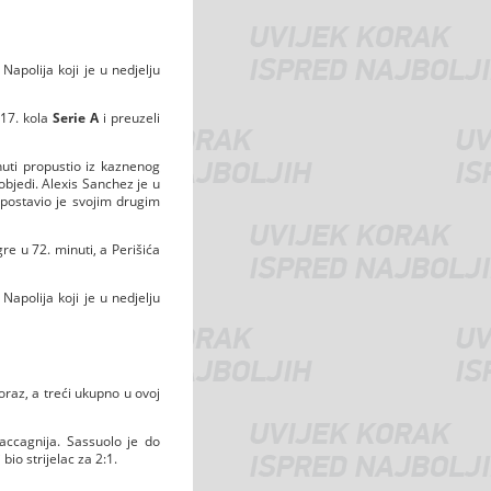
Napolija koji je u nedjelju
 17. kola
Serie A
i preuzeli
nuti propustio iz kaznenog
bjedi. Alexis Sanchez je u
 postavio je svojim drugim
re u 72. minuti, a Perišića
Napolija koji je u nedjelju
oraz, a treći ukupno u ovoj
accagnija. Sassuolo je do
io strijelac za 2:1.