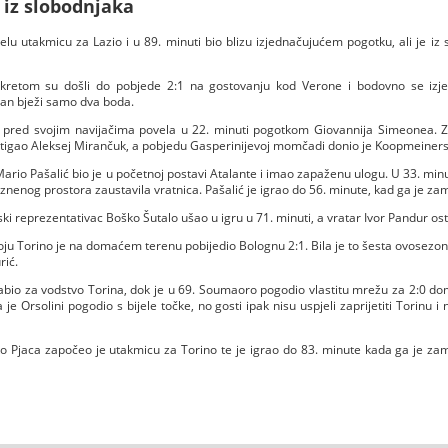
 iz slobodnjaka
jelu utakmicu za Lazio i u 89. minuti bio blizu izjednačujućem pogotku, ali je i
retom su došli do pobjede 2:1 na gostovanju kod Verone i bodovno se izjed
lan bježi samo dva boda.
 pred svojim navijačima povela u 22. minuti pogotkom Giovannija Simeonea. Za
tigao Aleksej Mirančuk, a pobjedu Gasperinijevoj momčadi donio je Koopmeiners 
rio Pašalić bio je u početnoj postavi Atalante i imao zapaženu ulogu. U 33. minuti
znenog prostora zaustavila vratnica. Pašalić je igrao do 56. minute, kad ga je z
ki reprezentativac Boško Šutalo ušao u igru u 71. minuti, a vratar Ivor Pandur osta
u Torino je na domaćem terenu pobijedio Bolognu 2:1. Bila je to šesta ovosezo
rić.
zabio za vodstvo Torina, dok je u 69. Soumaoro pogodio vlastitu mrežu za 2:0 d
je Orsolini pogodio s bijele točke, no gosti ipak nisu uspjeli zaprijetiti Torinu 
Pjaca započeo je utakmicu za Torino te je igrao do 83. minute kada ga je zami