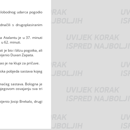
z slobodnog udarca pogodio
načili s drugoplasiranim
 Atalantu je u 37. minuti
u 62. minuti.
 je bio i blizu pogotka, ali
amijenio Duvan Zapata.
o je na klupi za pričuve.
nska pobjeda sastava kojeg
omaćeg sastava. Bologna je
i njegovom osvajanju sva tri
jenio Josip Brekalo, drugi