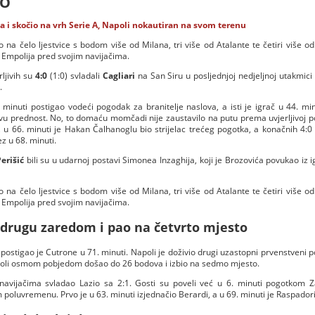
IO
ša i skočio na vrh Serie A, Napoli nokautiran na svom terenu
o na čelo ljestvice s bodom više od Milana, tri više od Atalante te četiri više od 
 Empolija pred svojim navijačima.
rljivih su
4:0
(1:0) svladali
Cagliari
na San Siru u posljednjoj nedjeljnoj utakmici
.
 minuti postigao vodeći pogodak za branitelje naslova, a isti je igrač u 44. mi
ovu prednost. No, to domaću momčadi nije zaustavilo na putu prema uvjerljivoj po
, u 66. minuti je Hakan Čalhanoglu bio strijelac trećeg pogotka, a konačnih 4:0
 u 68. minuti.
erišić
bili su u udarnoj postavi Simonea Inzaghija, koji je Brozovića povukao iz ig
o na čelo ljestvice s bodom više od Milana, tri više od Atalante te četiri više od 
 Empolija pred svojim navijačima.
i drugu zaredom i pao na četvrto mjesto
postigao je Cutrone u 71. minuti. Napoli je doživio drugi uzastopni prvenstveni p
mpoli osmom pobjedom došao do 26 bodova i izbio na sedmo mjesto.
navijačima svladao Lazio sa 2:1. Gosti su poveli već u 6. minuti pogotkom Z
oluvremenu. Prvo je u 63. minuti izjednačio Berardi, a u 69. minuti je Raspadori b