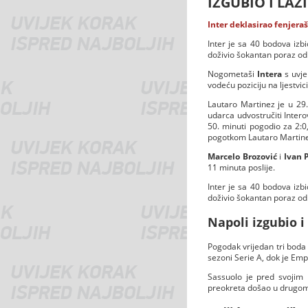
IZGUBIO I LAZ
Inter deklasirao fenjera
Inter je sa 40 bodova izbi
doživio šokantan poraz od
Nogometaši
Intera
s uvje
vodeću poziciju na ljestvici
Lautaro Martinez je u 29.
udarca udvostručiti Inter
50. minuti pogodio za 2:0
pogotkom Lautaro Martinez
Marcelo Brozović
i
Ivan P
11 minuta poslije.
Inter je sa 40 bodova izbi
doživio šokantan poraz od
Napoli izgubio 
Pogodak vrijedan tri boda 
sezoni Serie A, dok je E
Sassuolo je pred svojim 
preokreta došao u drugom p