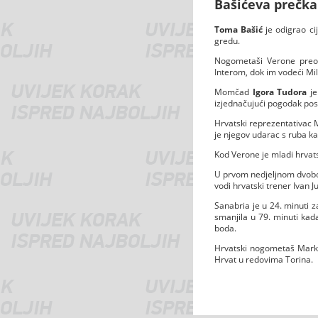
Bašićeva prečka
Toma Bašić
je odigrao ci
gredu.
Nogometaši Verone preok
Interom, dok im vodeći Mi
Momčad
Igora Tudora
je
izjednačujući pogodak pos
Hrvatski reprezentativac Ma
je njegov udarac s ruba ka
Kod Verone je mladi hrvats
U prvom nedjeljnom dvoboj
vodi hrvatski trener Ivan Ju
Sanabria je u 24. minuti 
smanjila u 79. minuti kada 
boda.
Hrvatski nogometaš Marko 
Hrvat u redovima Torina.