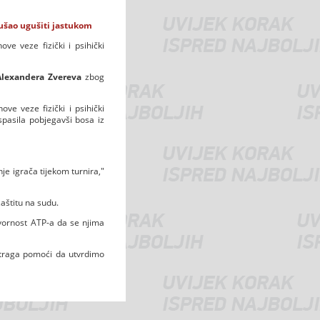
kušao ugušiti jastukom
ve veze fizički i psihički
Alexandera Zvereva
zbog
ve veze fizički i psihički
spasila pobjegavši bosa iz
nje igrača tijekom turnira,"
aštitu na sudu.
ovornost ATP-a da se njima
straga pomoći da utvrdimo