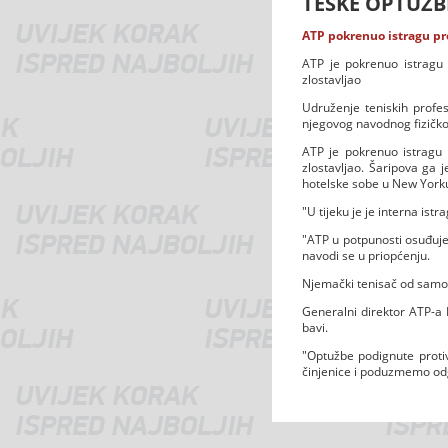
TEŠKE OPTUŽB
ATP pokrenuo istragu pro
ATP je pokrenuo istragu n
zlostavljao
Udruženje teniskih profes
njegovog navodnog fizičkog
ATP je pokrenuo istragu
zlostavljao. Šaripova ga 
hotelske sobe u New York
"U tijeku je je interna is
"ATP u potpunosti osuđuje s
navodi se u priopćenju.
Njemački tenisač od samog 
Generalni direktor ATP-a 
bavi.
"Optužbe podignute proti
činjenice i poduzmemo odgo