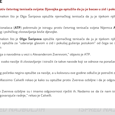
E
tiv četvrtog tenisača svijeta: Djevojka ga optužila da ju je bacao u zid i po
akon što je Olga Šaripova optužila njemačkog tenisača da ju je tijekom njiho
ionalaca (
ATP
) pokrenulo je istragu protiv četvrtog tenisača svijeta Nijemca
 i psihičkog zlostavljanja bivše djevojke.
 nakon što je
Olga
Šaripova
optužila njemačkog tenisača da ju je tijekom njiho
je optužila za "udaranje glavom o zid i pokušaj gušenja jastukom" od čega se 
u.
traga o navodima u vezi s Alexanderom Zverevom," objavio je ATP.
vako nasilje ili zlostavljanje i istražit će takve navode koji se odnose na ponaša
početka negira optužbe za nasilje, a u kolovozu ove godine odlučio je potražiti z
Massimo Calvelli rekao je kako su optužbe protiv Zvereva ozbiljne i da je odg
v Zvereva ozbiljne su i imamo odgovornost riješiti ih. Nadamo se da će nam i
varajuće radnje," rekao je Calvelli.