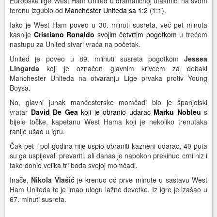
Europske lige West Ham United u dramatičnoj utakmici na svom
terenu izgubio od
Manchester Uniteda sa 1:2
(1:1).
Iako je West Ham poveo u 30. minuti susreta, već pet minuta
kasnije
Cristiano Ronaldo
svojim četvrtim pogotkom
u trećem
nastupu za United stvari vraća na početak.
United je poveo u 89. miinuti susreta pogotkom
Jessea
Lingarda
koji je označen glavnim krivcem za debakl
Manchester Uniteda na otvaranju Lige prvaka protiv Young
Boysa.
No, glavni junak mančesterske momčadi bio je španjolski
vratar
David De Gea
koji je obranio udarac
Marku Nobleu
s
bijele točke, kapetanu West Hama koji je nekoliko trenutaka
ranije ušao u igru.
Čak pet i pol godina nije uspio obraniti kazneni udarac, 40 puta
su ga uspijevali prevariti, ali danas je napokon prekinuo crni niz i
tako donio velika tri boda svojoj momčadi.
Inače,
Nikola Vlašić
je krenuo od prve minute u sastavu West
Ham Uniteda te je imao ulogu lažne devetke. Iz igre je izašao u
67. minuti susreta.