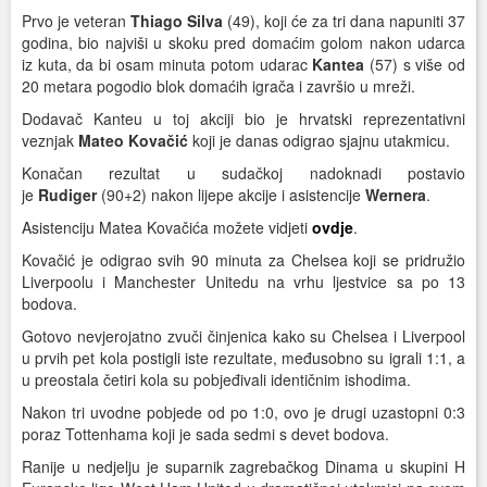
Prvo je veteran
Thiago Silva
(49), koji će za tri dana napuniti 37
godina, bio najviši u skoku pred domaćim golom nakon udarca
iz kuta, da bi osam minuta potom udarac
Kantea
(57) s više od
20 metara pogodio blok domaćih igrača i završio u mreži.
Dodavač Kanteu u toj akciji bio je hrvatski reprezentativni
veznjak
Mateo Kovačić
koji je danas odigrao sjajnu utakmicu.
Konačan rezultat u sudačkoj nadoknadi postavio
je
Rudiger
(90+2) nakon lijepe akcije i asistencije
Wernera
.
Asistenciju Matea Kovačića možete vidjeti
ovdje
.
Kovačić je odigrao svih 90 minuta za Chelsea koji se pridružio
Liverpoolu i Manchester Unitedu na vrhu ljestvice sa po 13
bodova.
Gotovo nevjerojatno zvuči činjenica kako su Chelsea i Liverpool
u prvih pet kola postigli iste rezultate, međusobno su igrali 1:1, a
u preostala četiri kola su pobjeđivali identičnim ishodima.
Nakon tri uvodne pobjede od po 1:0, ovo je drugi uzastopni 0:3
poraz Tottenhama koji je sada sedmi s devet bodova.
Ranije u nedjelju je suparnik zagrebačkog Dinama u skupini H