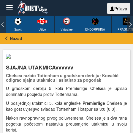
Prijava
Sport
Uživo
Virtualne
ENDORPHINA
PRAGMAT
Nazad
SJAJNA UTAKMICAvvvvvv
Chelsea razbio Tottenham u gradskom derbiju: Kovačić
odigrao sjajnu utakmicu i asistirao za pogodak
U gradskom derbiju 5. kola Premierlige Chelsea je upisao
dominatnu pobjedu protiv Tottenhama.
U posljednjoj utakmici 5. kola engleske
Premierlige
Chelsea je
kao gost uvjerljivo svladao Tottenham Hotspur sa 3:0 (0:0).
Nakon ravnopravnog prvog poluvremena, Chelsea je s dva rana
pogotka početkom nastavka preusmjerio utakmicu u svoju
korist.