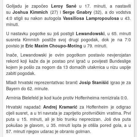
Golijadu je započeo
Leroy Sané
u 17. minuti, a nastavili
su
Joshua Kimmich
(27) i
Serge Gnabry
(32), a do vodstva
4:0 stigli su nakon autogola
Vassiliosa Lampropoulosa
u 43.
minuti.
U nastavku pogotke su još postigli
Lewandowski
, u 65. minuti
susreta Kimmich postiže svoj drugi pogodak, dok je na 7:0
povisio je
Eric Maxim Choupo-Moting
u 79. minuti.
Inače, Lewandowski je ovim pogotkom postavio nevjerojatan
rekord koji kaže da je postao prvi igrač u povijesti Bundeslige
kojem je pošlo za nogom da 13 domaćih utakmica u nizu uspije
zabiti pogodak.
Mladi hrvatski reprezentativac branič
Josip Stanišić
igrao je za
Bayern do 62. minute.
Arminia Bielefeld je kod kuće protiv Hoffenheima remizirala 0:0.
Hrvatski napadač
Andrej Kramarić
za Hoffenheim je odigrao
cijeli susret, a u tri navrata je zaprijetio protivničkim vratima. Prvi
puta u 15. minuti, ali je bio trunku neprecizan. Još dva puta
pokušao je glavom, u 35. minuti lopta je otišla pored gola, a u
57. minuti njegov udarac je obranio golman.