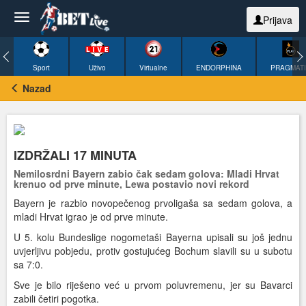
Prijava
Sport
Uživo
Virtualne
ENDORPHINA
PRAGMAT
Nazad
IZDRŽALI 17 MINUTA
Nemilosrdni Bayern zabio čak sedam golova: Mladi Hrvat
krenuo od prve minute, Lewa postavio novi rekord
Bayern je razbio novopečenog prvoligaša sa sedam golova, a
mladi Hrvat igrao je od prve minute.
U 5. kolu Bundeslige nogometaši Bayerna upisali su još jednu
uvjerljivu pobjedu, protiv gostujućeg Bochum slavili su u subotu
sa 7:0.
Sve je bilo riješeno već u prvom poluvremenu, jer su Bavarci
zabili četiri pogotka.