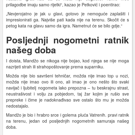
prilagodbe imaju samo rijetki“, kazao je Petković i poentirao:
„Nevjerojatno je jak u glavi, gotovo je nemoguće zaplašiti i
impresionirati ga. Najviše pati kada nije na terenu. Skočit će s
petog kata na glavu samo da igra. Nametnut će se bilo gdje.“
Posljednji nogometni ratnik
našeg doba
I doista, Mandžo se nikoga nije bojao, kod njega se nije moga
nazrijeti strah ili strahopoštovanje prema suparniku.
Možda nije bio savršeni tehničar, možda nije imao top u nozi,
možda nije imao ovo ili ono, ali imao je ono nešto što svaki
navijač i ljubitelj nogometa lako prepozna – tu beskrajnu strast,
neustrašivost i volju za pobjedom, taj žar kojim je rušio sve
prepreke i čime je nadoknađivao sve ostalo što mu je možda
nedostajalo.
Mandžo je bio i hrabro srce i golema pluća Vatrenih. pravi ratnik
na terenu, jedan od posljednjih nogometnih samuraja našeg
doba.