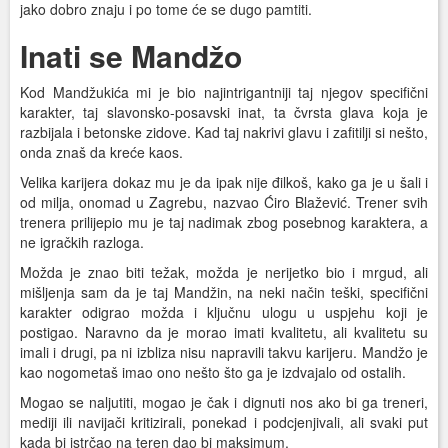
jako dobro znaju i po tome će se dugo pamtiti.
Inati se Mandžo
Kod Mandžukića mi je bio najintrigantniji taj njegov specifični
karakter, taj slavonsko-posavski inat, ta čvrsta glava koja je
razbijala i betonske zidove. Kad taj nakrivi glavu i zafitilji si nešto,
onda znaš da kreće kaos.
Velika karijera dokaz mu je da ipak nije đilkoš, kako ga je u šali i
od milja, onomad u Zagrebu, nazvao Ćiro Blažević. Trener svih
trenera prilijepio mu je taj nadimak zbog posebnog karaktera, a
ne igračkih razloga.
Možda je znao biti težak, možda je nerijetko bio i mrgud, ali
mišljenja sam da je taj Mandžin, na neki način teški, specifični
karakter odigrao možda i ključnu ulogu u uspjehu koji je
postigao. Naravno da je morao imati kvalitetu, ali kvalitetu su
imali i drugi, pa ni izbliza nisu napravili takvu karijeru. Mandžo je
kao nogometaš imao ono nešto što ga je izdvajalo od ostalih.
Mogao se naljutiti, mogao je čak i dignuti nos ako bi ga treneri,
mediji ili navijači kritizirali, ponekad i podcjenjivali, ali svaki put
kada bi istrčao na teren dao bi maksimum.