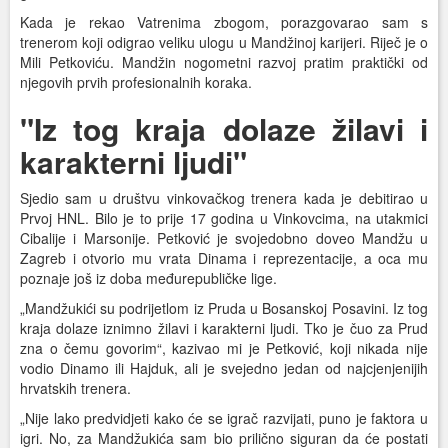
Kada je rekao Vatrenima zbogom, porazgovarao sam s
trenerom koji odigrao veliku ulogu u Mandžinoj karijeri. Riječ je o
Mili Petkoviću. Mandžin nogometni razvoj pratim praktički od
njegovih prvih profesionalnih koraka.
"Iz tog kraja dolaze žilavi i
karakterni ljudi"
Sjedio sam u društvu vinkovačkog trenera kada je debitirao u
Prvoj HNL. Bilo je to prije 17 godina u Vinkovcima, na utakmici
Cibalije i Marsonije. Petković je svojedobno doveo Mandžu u
Zagreb i otvorio mu vrata Dinama i reprezentacije, a oca mu
poznaje još iz doba međurepubličke lige.
„Mandžukići su podrijetlom iz Pruda u Bosanskoj Posavini. Iz tog
kraja dolaze iznimno žilavi i karakterni ljudi. Tko je čuo za Prud
zna o čemu govorim“, kazivao mi je Petković, koji nikada nije
vodio Dinamo ili Hajduk, ali je svejedno jedan od najcjenjenijih
hrvatskih trenera.
„Nije lako predvidjeti kako će se igrač razvijati, puno je faktora u
igri. No, za Mandžukića sam bio prilično siguran da će postati