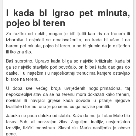
I kada bi igrao pet minuta,
pojeo bi teren
Za razliku od nekih, mogao je biti ljutiti kao ris na trenera ili
izbornika i osjećati se omalovaženim, no kada bi ušao i na
barem pet minuta, pojeo bi teren, a ne bi glumio da je ozlijeđen
ili tko zna što.
Baš suprotno. Upravo kada bi ga se najviše kritiziralo, kada bi
ga se najviše stavljalo pod povećalo, on bi baš tada dao gas do
daske. I u najtežim i u najdelikatniji trenucima karijere ostavljao
bi srce na terenu.
U doba sve većeg broja uvrijeđenih nogo-primadona, taj
nepokolebljivi stav da se na terenu mora dokazati kako treneri,
novinari ili navijači griješe kada dovode u pitanje njegove
kvalitete i formu, ono je po čemu ću ga najviše pamtiti.
Jabuka ne pada daleko od stabla. Kažu da mu je i otac Mate bio
takav. Suh, ali beskrajno žilav. Zaguljen, inatljiv, nevjerojatno
izdržljiv, fizički monstrum. Slavni sin Mario naslijedio je očeve
gene.