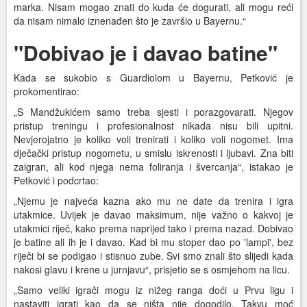
marka. Nisam mogao znati do kuda će dogurati, ali mogu reći
da nisam nimalo iznenađen što je završio u Bayernu.“
"Dobivao je i davao batine"
Kada se sukobio s Guardiolom u Bayernu, Petković je
prokomentirao:
„S Mandžukićem samo treba sjesti i porazgovarati. Njegov
pristup treningu i profesionalnost nikada nisu bili upitni.
Nevjerojatno je koliko voli trenirati i koliko voli nogomet. Ima
dječački pristup nogometu, u smislu iskrenosti i ljubavi. Zna biti
zaigran, ali kod njega nema foliranja i švercanja“, istakao je
Petković i podcrtao:
„Njemu je najveća kazna ako mu ne date da trenira i igra
utakmice. Uvijek je davao maksimum, nije važno o kakvoj je
utakmici riječ, kako prema naprijed tako i prema nazad. Dobivao
je batine ali ih je i davao. Kad bi mu stoper dao po 'lampi', bez
riječi bi se podigao i stisnuo zube. Svi smo znali što slijedi kada
nakosi glavu i krene u jurnjavu“, prisjetio se s osmjehom na licu.
„Samo veliki igrači mogu iz nižeg ranga doći u Prvu ligu i
nastaviti igrati kao da se ništa nije dogodilo. Takvu moć