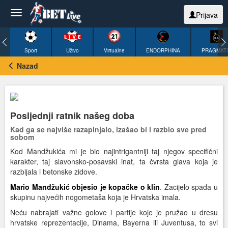
Prijava
Sport
Uživo
Virtualne
ENDORPHINA
PRAGMAT
Nazad
Posljednji ratnik našeg doba
Kad ga se najviše razapinjalo, izašao bi i razbio sve pred
sobom
Kod Mandžukića mi je bio najintrigantniji taj njegov specifični
karakter, taj slavonsko-posavski inat, ta čvrsta glava koja je
razbijala i betonske zidove.
Mario Mandžukić objesio je kopačke o klin
. Zacijelo spada u
skupinu najvećih nogometaša koja je Hrvatska imala.
Neću nabrajati važne golove i partije koje je pružao u dresu
hrvatske reprezentacije, Dinama, Bayerna ili Juventusa, to svi