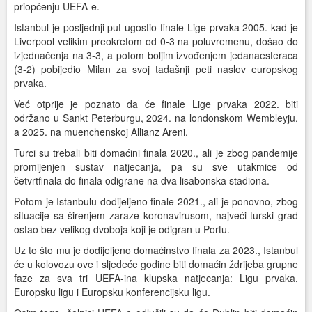
priopćenju UEFA-e.
Istanbul je posljednji put ugostio finale Lige prvaka 2005. kad je
Liverpool velikim preokretom od 0-3 na poluvremenu, došao do
izjednačenja na 3-3, a potom boljim izvođenjem jedanaesteraca
(3-2) pobijedio Milan za svoj tadašnji peti naslov europskog
prvaka.
Već otprije je poznato da će finale Lige prvaka 2022. biti
održano u Sankt Peterburgu, 2024. na londonskom Wembleyju,
a 2025. na muenchenskoj Allianz Areni.
Turci su trebali biti domaćini finala 2020., ali je zbog pandemije
promijenjen sustav natjecanja, pa su sve utakmice od
četvrtfinala do finala odigrane na dva lisabonska stadiona.
Potom je Istanbulu dodijeljeno finale 2021., ali je ponovno, zbog
situacije sa širenjem zaraze koronavirusom, najveći turski grad
ostao bez velikog dvoboja koji je odigran u Portu.
Uz to što mu je dodijeljeno domaćinstvo finala za 2023., Istanbul
će u kolovozu ove i sljedeće godine biti domaćin ždrijeba grupne
faze za sva tri UEFA-ina klupska natjecanja: Ligu prvaka,
Europsku ligu i Europsku konferencijsku ligu.