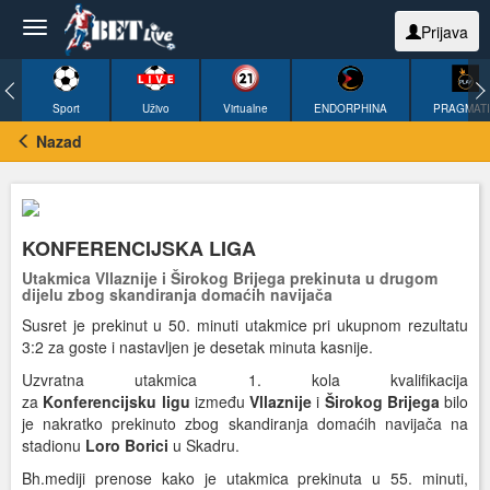
Prijava
Sport
Uživo
Virtualne
ENDORPHINA
PRAGMAT
Nazad
KONFERENCIJSKA LIGA
Utakmica Vllaznije i Širokog Brijega prekinuta u drugom
dijelu zbog skandiranja domaćih navijača
Susret je prekinut u 50. minuti utakmice pri ukupnom rezultatu
3:2 za goste i nastavljen je desetak minuta kasnije.
Uzvratna utakmica 1. kola kvalifikacija
za
Konferencijsku
ligu
između
Vllaznije
i
Širokog
Brijega
bilo
je nakratko prekinuto zbog skandiranja domaćih navijača na
stadionu
Loro
Borici
u Skadru.
Bh.mediji prenose kako je utakmica prekinuta u 55. minuti,